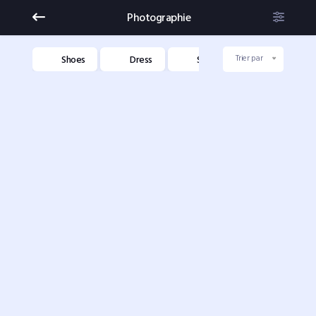
Photographie
niture
Shoes
Dress
Shoes
Dress
Trier par