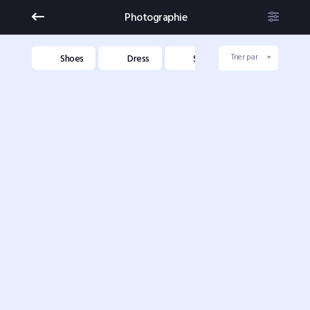
Photographie
niture
Shoes
Dress
Shoes
Dress
Trier par